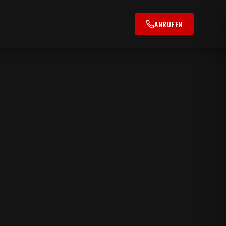
ANRUFEN