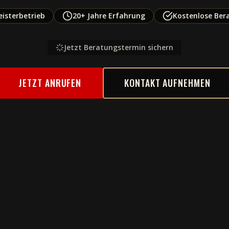
isterbetrieb
20+ Jahre Erfahrung
Kostenlose Ber
Jetzt Beratungstermin sichern
JETZT ANRUFEN
KONTAKT AUFNEHMEN