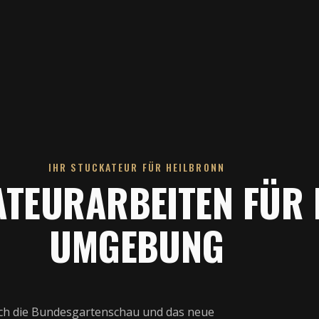
IHR STUCKATEUR FÜR HEILBRONN
ATEURARBEITEN FÜR
UMGEBUNG
rch die Bundesgartenschau und das neue