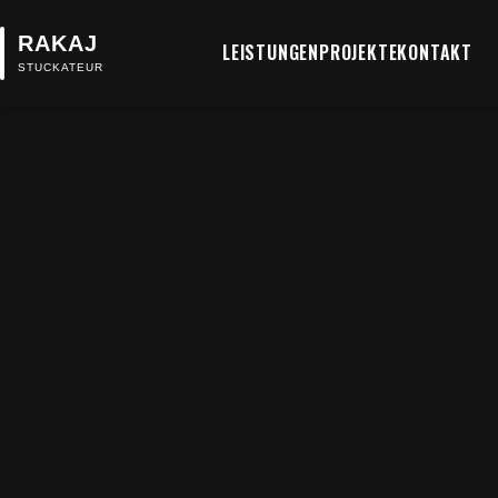
LEISTUNGEN
PROJEKTE
KONTAKT