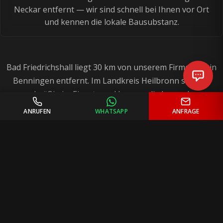
Neckar entfernt — wir sind schnell bei Ihnen vor Ort
und kennen die lokale Bausubstanz.
Bad Friedrichshall liegt 30 km von unserem Firmensitz in
Benningen entfernt. Im Landkreis Heilbronn sind wir
regelmäßig im Einsatz und kennen die besonderen
Anforderungen der Flusslagen bestens.
ANRUFEN
WHATSAPP
ANFRAGE
4,9 / 5
— Basierend auf 47 Kundenbewertungen
Unsere
Zufriedenheit oder kostenlose Nachbesserung —
Garantie:
bei jedem Projekt.