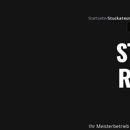
Startseite
/
Stuckateu
S
R
Ihr Meisterbetrieb