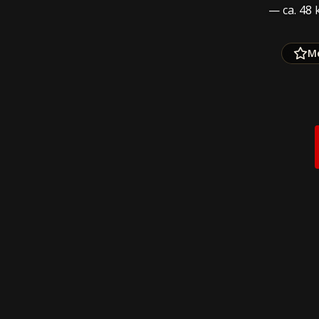
— ca. 48
Me