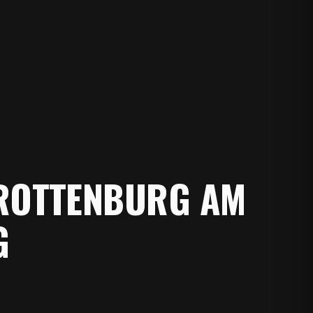
 ROTTENBURG AM
G