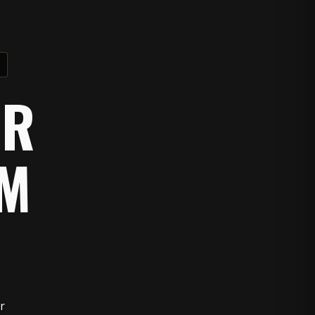
ÜR
AM
r