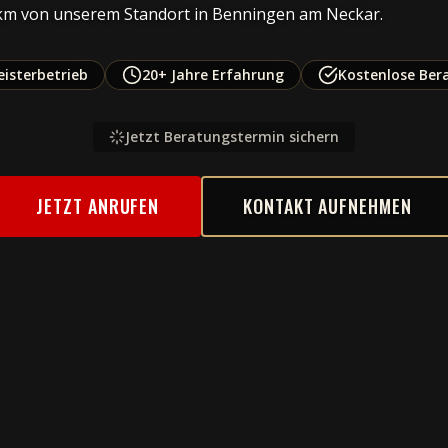
 km von unserem Standort in Benningen am Neckar.
isterbetrieb
20+ Jahre Erfahrung
Kostenlose Ber
Jetzt Beratungstermin sichern
JETZT ANRUFEN
KONTAKT AUFNEHMEN