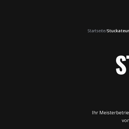
Startseite
/
Stuckateu
S
Ihr Meisterbetri
von