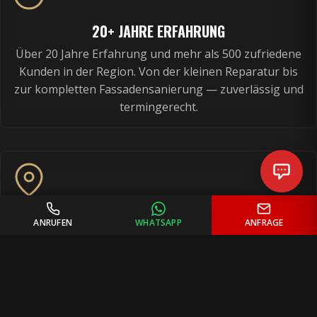
20+ JAHRE ERFAHRUNG
Über 20 Jahre Erfahrung und mehr als 500 zufriedene
Kunden in der Region. Von der kleinen Reparatur bis
zur kompletten Fassadensanierung — zuverlässig und
termingerecht.
REGIONAL VERWURZELT
ANRUFEN
WHATSAPP
ANFRAGE
Freudenstadt liegt ca. 75 km von unserem Standort in
Benningen am Neckar — wir sind schnell bei Ihnen vor
Ort und kennen die lokale Bausubstanz.